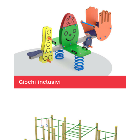
Giochi inclusivi