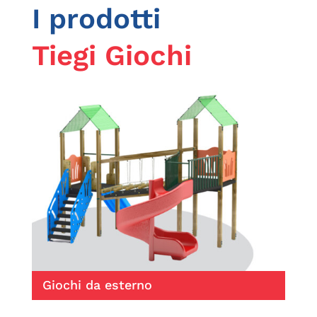
I prodotti
Tiegi Giochi
Giochi da esterno