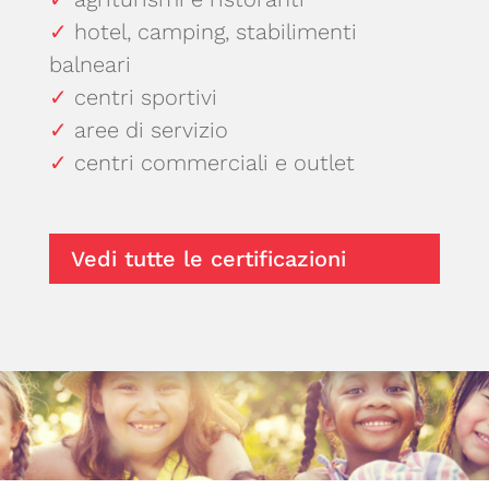
hotel, camping, stabilimenti
✓
balneari
centri sportivi
✓
aree di servizio
✓
centri commerciali e outlet
✓
Vedi tutte le certificazioni