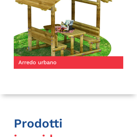
Arredo urbano
Prodotti