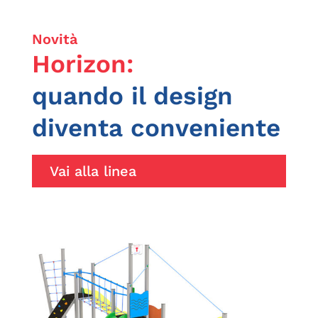
Novità
Horizon:
quando il design
diventa conveniente
Vai alla linea