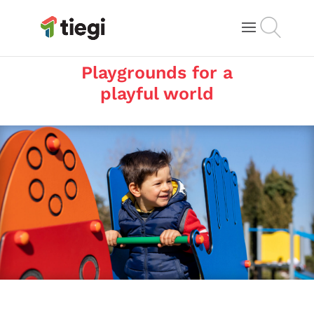
Playgrounds for a
playful world