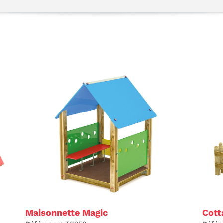
Maisonnette Magic
Cott