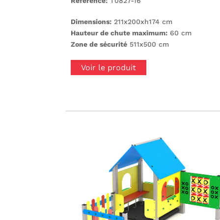
Référence:
T0827-16
Dimensions:
211x200xh174 cm
Hauteur de chute maximum:
60 cm
Zone de sécurité
511x500 cm
Voir le produit