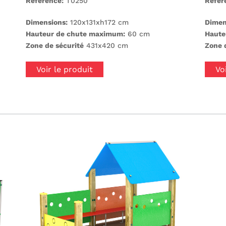
Référence:
T0250
Référ
Dimensions:
120x131xh172 cm
Dimen
Hauteur de chute maximum:
60 cm
Haute
Zone de sécurité
431x420 cm
Zone 
Voir le produit
Vo