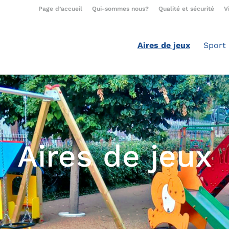
Page d’accueil
Qui-sommes nous?
Qualité et sécurité
V
Aires de jeux
Sport
Aires de jeux