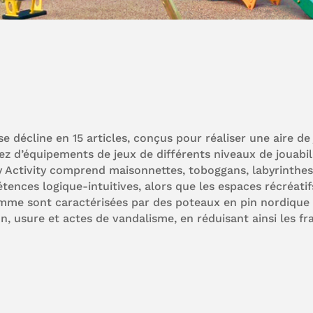
e décline en 15 articles, conçus pour réaliser une aire d
rez d’équipements de jeux de différents niveaux de jouab
Activity comprend maisonnettes, toboggans, labyrinthes, 
ences logique-intuitives, alors que les espaces récréatifs
 gamme sont caractérisées par des poteaux en pin nordiq
on, usure et actes de vandalisme, en réduisant ainsi les f