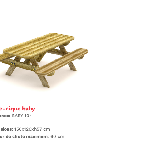
e-nique baby
ence:
BABY-104
sions:
150x120xh57 cm
ur de chute maximum:
60 cm