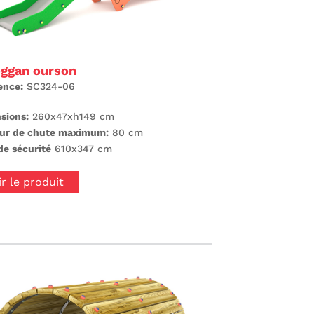
ggan ourson
ence:
SC324-06
sions:
260x47xh149 cm
ur de chute maximum:
80 cm
de sécurité
610x347 cm
ir le produit