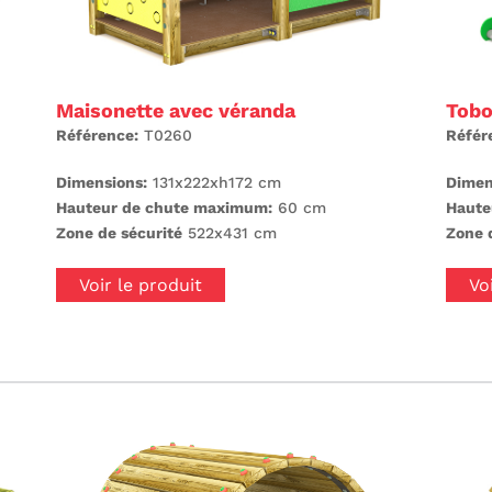
Maisonette avec véranda
Tobo
Référence:
T0260
Référ
Dimensions:
131x222xh172 cm
Dimen
Hauteur de chute maximum:
60 cm
Haute
Zone de sécurité
522x431 cm
Zone 
Voir le produit
Vo