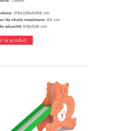
ence:
T0690
sions:
219x228xh168 cm
ur de chute maximum:
60 cm
de sécurité
519x528 cm
ir le produit