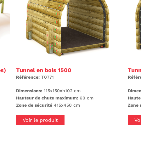
es)
Tunnel en bois 1500
Tunn
Référence:
T0771
Référ
Dimensions:
115x150xh102 cm
Dimen
Hauteur de chute maximum:
60 cm
Haute
Zone de sécurité
415x450 cm
Zone 
Voir le produit
Vo