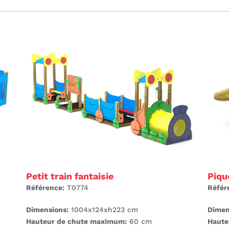
Petit train fantaisie
Piqu
Référence:
T0774
Référ
Dimensions:
1004x124xh223 cm
Dimen
Hauteur de chute maximum:
60 cm
Haute