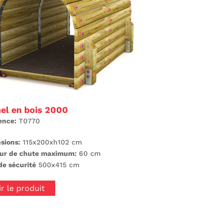
el en bois 2000
ence:
T0770
sions:
115x200xh102 cm
ur de chute maximum:
60 cm
de sécurité
500x415 cm
ir le produit